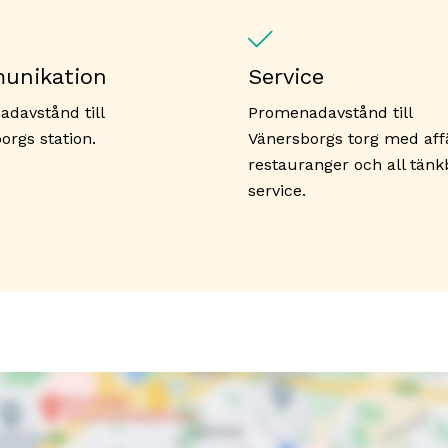
unikation
Service
davstånd till
Promenadavstånd till
orgs station.
Vänersborgs torg med affä
restauranger och all tänk
service.