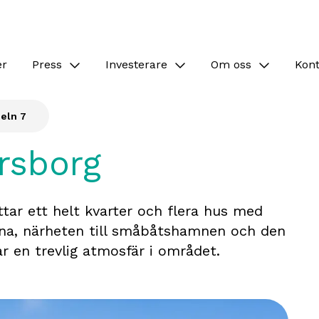
er
Press
Investerare
Om oss
Kon
eln 7
rsborg
tar ett helt kvarter och flera hus med
arna, närheten till småbåtshamnen och den
r en trevlig atmosfär i området.