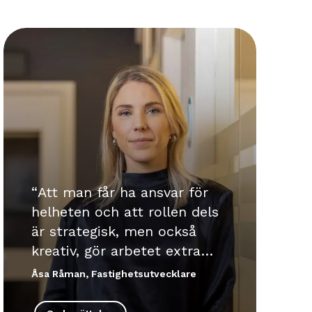
Att man får ha ansvar för
helheten och att rollen dels
är strategisk, men också
kreativ, gör arbetet extra
spännande. Det är roligt att
Åsa Råman, Fastighetsutvecklare
vara med och bidra till att
våra kunder får de lokaler