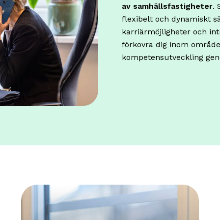
av samhällsfastigheter
.
flexibelt och dynamiskt sä
karriärmöjligheter och in
förkovra dig inom området
kompetensutveckling geno