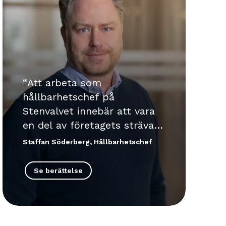
Att arbeta som
hållbarhetschef på
Stenvalvet innebär att vara
en del av företagets strävan
mot en mer hållbar framtid.
Staffan Söderberg, Hållbarhetschef
Staffan, hållbarhetschef på
Stenvalvet, delar med sig av
Se berättelse
sina erfarenheter och
insikter om rollen.