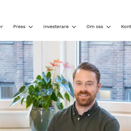
er
Press
Investerare
Om oss
Kon