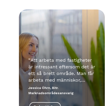
Att arbeta med fastigheter
är intressant eftersom det är
ett så brett område. Man får
arbeta med människor,
teknik, visuella aspekter och
Jessica Öhrn, Bitr.
miljöfrågor.
Marknadsområdesansvarig