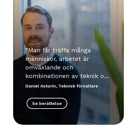
Man får träffa många
människor, arbetet är
omväxlande och
kombinationen av teknik och
människor är väldigt viktig
Daniel Astorin, Teknisk förvaltare
för mig.
Se berättelse