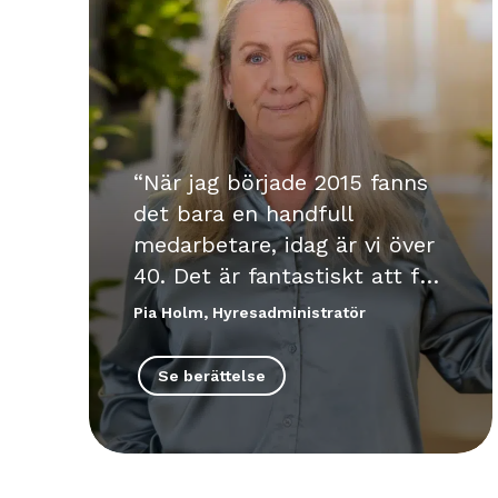
När jag började 2015 fanns
det bara en handfull
medarbetare, idag är vi över
40. Det är fantastiskt att få
följa med på resan.
Pia Holm, Hyresadministratör
Se berättelse