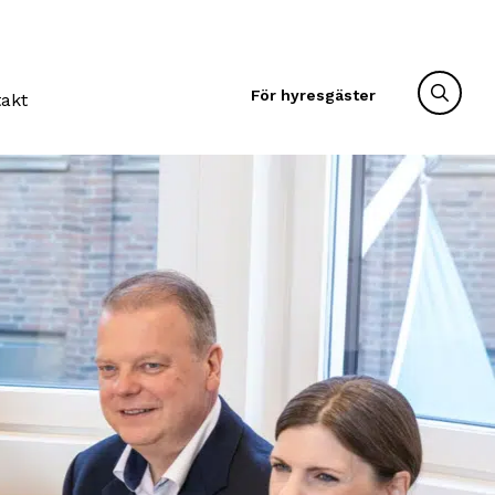
För hyresgäster
takt