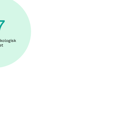
7
kologisk
et