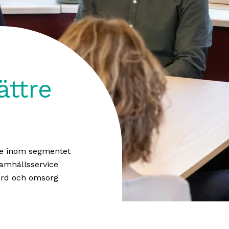
ättre
ige inom segmentet
samhällsservice
ård och omsorg