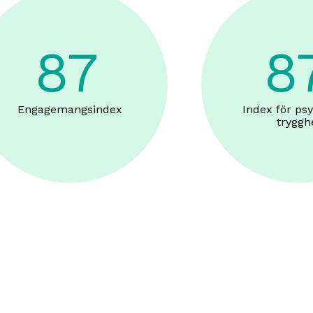
87
8
Engagemangsindex
Index för psy
tryggh