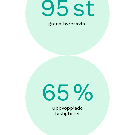
95
st
gröna hyresavtal
65
%
uppkopplade
fastigheter