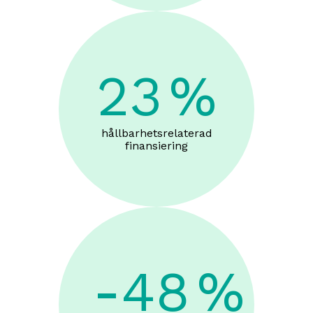
23
%
hållbarhetsrelaterad
finansiering
-48
%