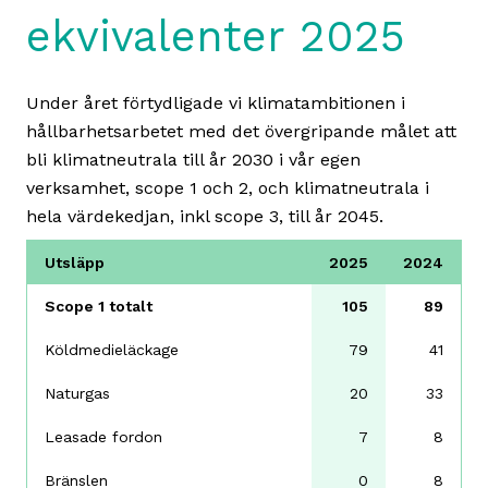
ekvivalenter 2025
Under året förtydligade vi klimatambitionen i
hållbarhetsarbetet med det övergripande målet att
bli klimatneutrala till år 2030 i vår egen
verksamhet, scope 1 och 2, och klimatneutrala i
hela värdekedjan, inkl scope 3, till år 2045.
Utsläpp
2025
2024
Scope 1 totalt
105
89
Köldmedieläckage
79
41
Naturgas
20
33
Leasade fordon
7
8
Bränslen
0
8