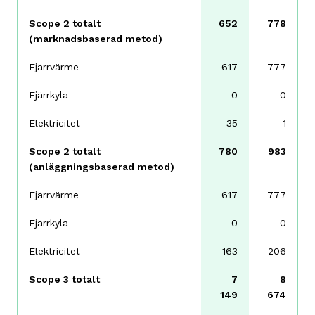
Scope 2 totalt
652
778
(marknadsbaserad metod)
Fjärrvärme
617
777
Fjärrkyla
0
0
Elektricitet
35
1
Scope 2 totalt
780
983
(anläggningsbaserad metod)
Fjärrvärme
617
777
Fjärrkyla
0
0
Elektricitet
163
206
Scope 3 totalt
7
8
149
674