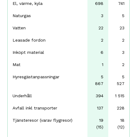
El, värme, kyla
698
741
Naturgas
3
5
Vatten
22
23
Leasade fordon
2
2
Inköpt material
6
3
Mat
1
2
Hyresgästanpassningar
5
5
867
527
Underhåll
394
1 515
Avfall inkl transporter
137
228
Tjänsteresor (varav flygresor)
19
18
(15)
(12)