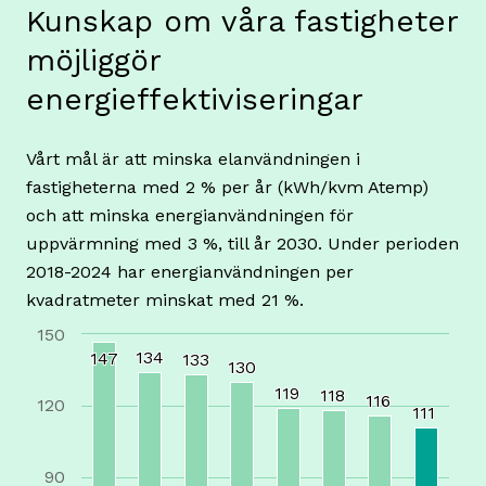
Kunskap om våra fastigheter
möjliggör
energieffektiviseringar
Vårt mål är att minska elanvändningen i
fastigheterna med 2 % per år (kWh/kvm Atemp)
och att minska energianvändningen för
uppvärmning med 3 %, till år 2030. Under perioden
2018-2024 har energianvändningen per
kvadratmeter minskat med 21 %.
150
134
134
147
147
133
133
130
130
119
119
118
118
116
116
120
111
111
90