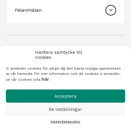
Felanmälan
Hantera samtycke till
cookies
Vi använder cookies för att ge dig den bästa möjliga upplevelsen
Integritetspolicy
av vår hemsida. För mer information runt de cookies vi använder,
här
se vår cookies sida
.
Cookiepolicy
Acceptera
Visselblåsning
Se inställningar
© 2026 Stenvalvet.
Integritetspolicy