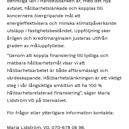
Befintliga lån i Handelsbanken är, med det nya
avtalet, hållbarhetslänkade och kopplas till
koncernens övergripande mål att
energieffektivisera och minska klimatpåverkande
utsläpp i fastighetsbeståndet. Uppföljning sker
årligen och kreditmarginalen justeras utifrån
graden av måluppfyllelse.
”Genom att koppla finansiering till tydliga och
mätbara hållbarhetsmål visar vi att
hållbarhetsarbetet är både affärsmässigt och
värdeskapande. Hållbarhetslänkningen är ett viktigt
steg i vår långsiktiga ambition att ha 100 %
hållbarhetsrelaterad finansiering”, säger Maria
Lidström VD på Stenvalvet.
För frågor eller ytterligare information kontakta:
Maria Lidström, VD, 070-678 06 98,