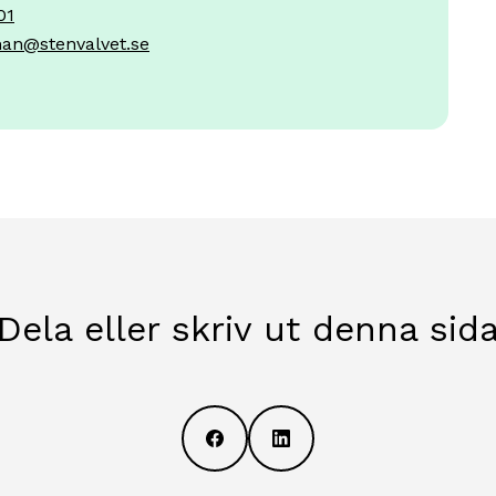
01
an@stenvalvet.se
Dela eller skriv ut denna sid