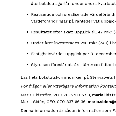
återbetalda ägarlån under andra kvartalet
Realiserade och orealiserade värdeförändri
Värdeförändringar på räntederivat uppgick t
Resultatet efter skatt uppgick till 47 mkr (
Under året investerades 258 mkr (240) i be
Fastighetsvärdet uppgick per 31 december 
Styrelsen föreslår att årsstämman fattar 
Läs hela bokslutskommunikén på Stenvalvets
För frågor eller ytterligare information kontakt
Maria Lidström, VD, 070-678 06 98,
maria.lids
Maria Sidén, CFO, 070-337 66 36,
maria.siden@
Denna information är sådan information som Fast