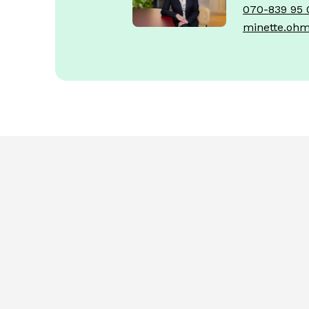
070-839 95 
minette.ohm