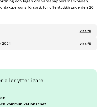
örordning och lagen om värdepappersmarknaden.
taktpersons försorg, för offentliggörande den 20
Visa fil
é 2024
Visa fil
 eller ytterligare
man
och kommunikationschef