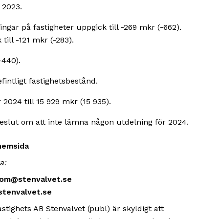
 2023.
ngar på fastigheter uppgick till -269 mkr (-662).
ill -121 mkr (-283).
-440).
fintligt fastighetsbestånd.
2024 till 15 929 mkr (15 935).
beslut om att inte lämna någon utdelning för 2024.
hemsida
a:
trom@stenvalvet.se
stenvalvet.se
ighets AB Stenvalvet (publ) är skyldigt att