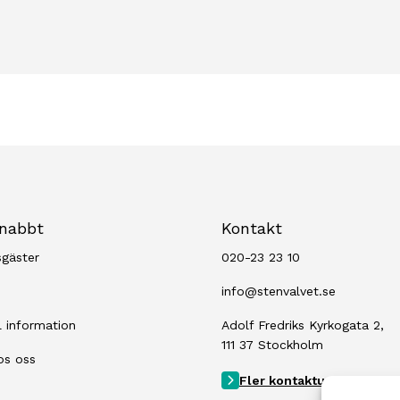
snabbt
Kontakt
sgäster
020-23 23 10
info@stenvalvet.se
l information
Adolf Fredriks Kyrkogata 2,
111 37 Stockholm
os oss
Fler kontaktuppgifter