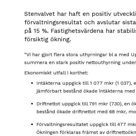
Stenvalvet har haft en positiv utveckl
förvaltningsresultat och avslutar sist
på 15 %. Fastighetsvärdena har stabili
försiktig ökning.
”Vi har gjort flera stora uthyrningar bl a med 
summera en stark positiv nettouthyrning under 
Ekonomiskt utfall i korthet:
Intäkterna uppgick till 1 077 mkr (1 037)
jämförbart bestånd ökade intäkterna med
Driftnettot uppgick till 791 mkr (730), e
bestånd ökade driftnettot med 68 mkr, m
Förvaltningsresultatet uppgick till 477 m
Ökningen förklaras främst av driftnettoöknin