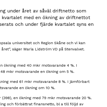
ing under året av såväl driftnetto som
a kvartalet med en ökning av driftnettot
serats och under fjärde kvartalet syns en
Uppsala universitet och Region Skåne och vi kan
året”, säger Maria Lidström VD på Stenvalvet.
, en ökning med 40 mkr motsvarande 4 %. I
 48 mkr motsvarande en ökning om 5 %.
n ökning med 61 mkr motsvarande 8 %. I jämförbart
otsvarande en ökning om 10 %.
kr (398), en ökning med 79 mkr motsvarande 20 %.
g och förbättrat finansnetto, bl a till följd av