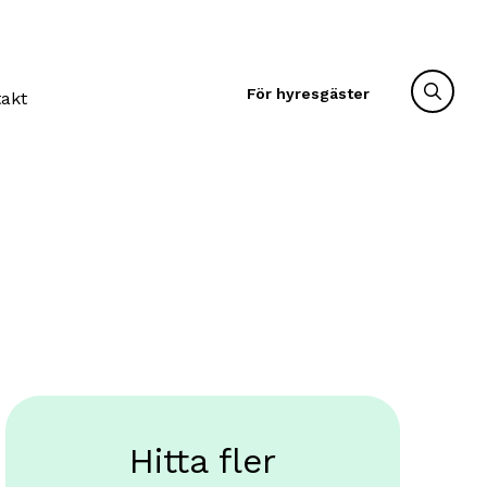
För hyresgäster
takt
Hitta fler