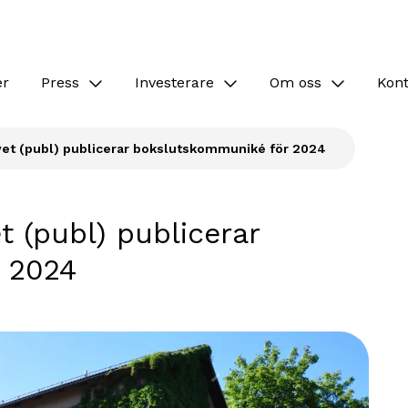
er
Press
Investerare
Om oss
Kon
vet (publ) publicerar bokslutskommuniké för 2024
t (publ) publicerar
 2024