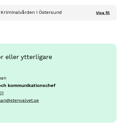
t Kriminalvården i Östersund
Visa fil
 eller ytterligare
man
och kommunikationschef
01
an@stenvalvet.se