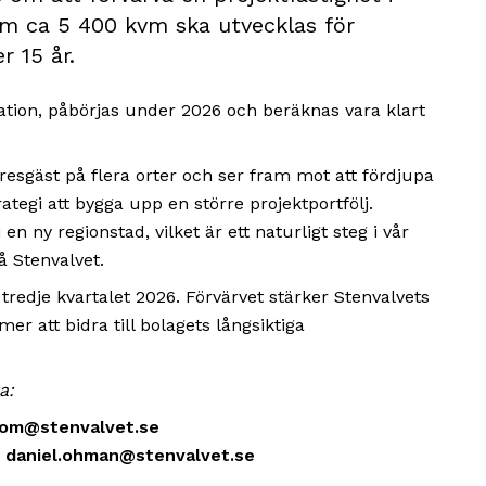
om ca 5 400 kvm ska utvecklas för
r 15 år.
tion, påbörjas under 2026 och beräknas vara klart
sgäst på flera orter och ser fram mot att fördjupa
rategi att bygga upp en större projektportfölj.
 en ny regionstad, vilket är ett naturligt steg i vår
å Stenvalvet.
tredje kvartalet 2026. Förvärvet stärker Stenvalvets
 att bidra till bolagets långsiktiga
a:
trom@stenvalvet.se
,
daniel.ohman@stenvalvet.se