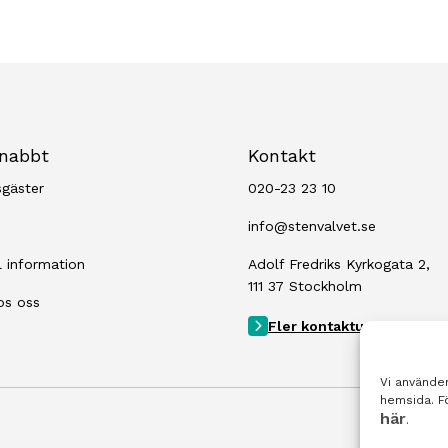
snabbt
Kontakt
sgäster
020-23 23 10
info@stenvalvet.se
l information
Adolf Fredriks Kyrkogata 2,
111 37 Stockholm
os oss
Fler kontaktuppgifter
Vi använder
hemsida. Fö
här
.