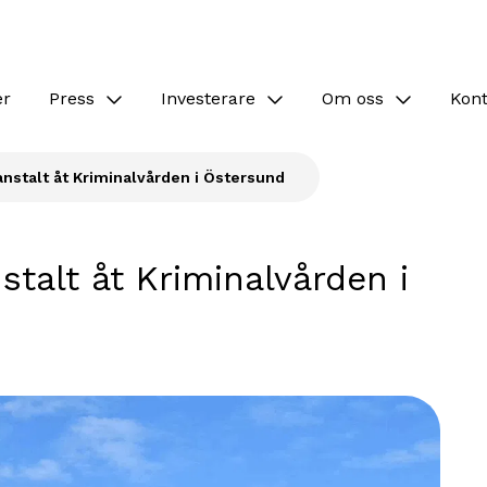
er
Press
Investerare
Om oss
Kon
nstalt åt Kriminalvården i Östersund
stalt åt Kriminalvården i