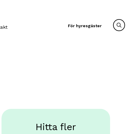
För hyresgäster
takt
Hitta fler