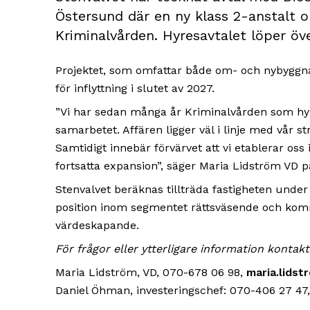
Östersund där en ny klass 2-anstalt 
Kriminalvården. Hyresavtalet löper öve
Projektet, som omfattar både om- och nybyggna
för inflyttning i slutet av 2027.
”Vi har sedan många år Kriminalvården som hyre
samarbetet. Affären ligger väl i linje med vår st
Samtidigt innebär förvärvet att vi etablerar oss i
fortsatta expansion”, säger Maria Lidström VD p
Stenvalvet beräknas tillträda fastigheten under 
position inom segmentet rättsväsende och kommer
värdeskapande.
För frågor eller ytterligare information kontakt
Maria Lidström, VD, 070-678 06 98,
maria.lids
Daniel Öhman, investeringschef: 070-406 27 47