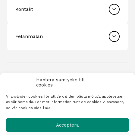
Kontakt
Felanmälan
Hantera samtycke till
cookies
Vi använder cookies för att ge dig den bästa möjliga upplevelsen
Integritetspolicy
av vår hemsida. För mer information runt de cookies vi använder,
här
se vår cookies sida
.
Cookiepolicy
Acceptera
Visselblåsning