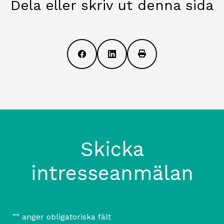
Dela eller skriv ut denna sida
Skicka
intresseanmälan
”
” anger obligatoriska fält