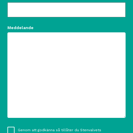
Meddelande
Consent
Genom att godkänna så tillåter du Stenvalvets