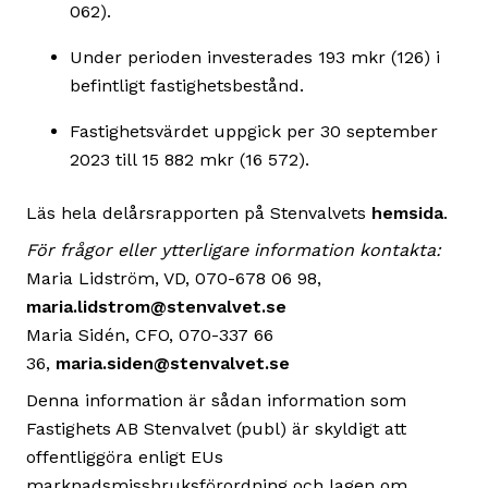
062).
Under perioden investerades 193 mkr (126) i
befintligt fastighetsbestånd.
Fastighetsvärdet uppgick per 30 september
2023 till 15 882 mkr (16 572).
Läs hela delårsrapporten på Stenvalvets
hemsida
.
För frågor eller ytterligare information kontakta:
Maria Lidström, VD, 070-678 06 98,
maria.lidstrom@stenvalvet.se
Maria Sidén, CFO, 070-337 66
36,
maria.siden@stenvalvet.se
Denna information är sådan information som
Fastighets AB Stenvalvet (publ) är skyldigt att
offentliggöra enligt EUs
marknadsmissbruksförordning och lagen om