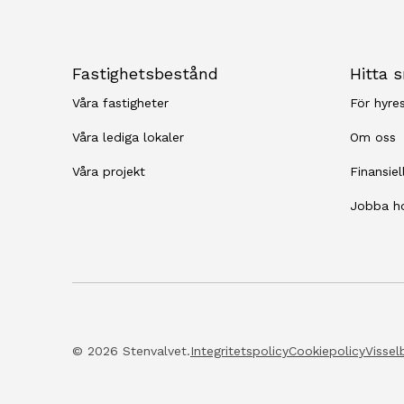
Fastighetsbestånd
Hitta 
Våra fastigheter
För hyre
Våra lediga lokaler
Om oss
Våra projekt
Finansiel
Jobba h
© 2026 Stenvalvet.
Integritetspolicy
Cookiepolicy
Vissel