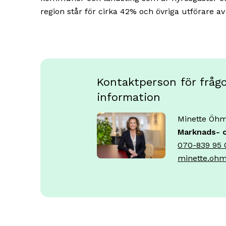
region står för cirka 42% och övriga utförare a
Kontaktperson för frågor
information
Minette Öh
Marknads- 
070-839 95 
minette.ohm