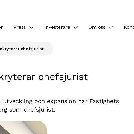
er
Press
Investerare
Om oss
Kon
ekryterar chefsjurist
kryterar chefsjurist
a utveckling och expansion har Fastighets
rg som chefsjurist.