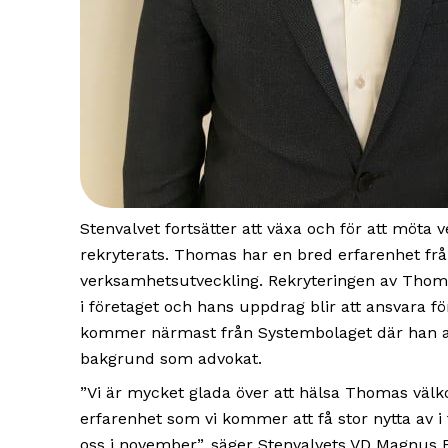
Stenvalvet fortsätter att växa och för att mö
rekryterats. Thomas har en bred erfarenhet frå
verksamhetsutveckling. Rekryteringen av Thoma
i företaget och hans uppdrag blir att ansvara 
kommer närmast från Systembolaget där han arb
bakgrund som advokat.
”Vi är mycket glada över att hälsa Thomas välk
erfarenhet som vi kommer att få stor nytta av i
oss i november”, säger Stenvalvets VD Magnus 