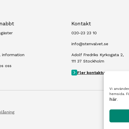
snabbt
Kontakt
sgäster
020-23 23 10
info@stenvalvet.se
l information
Adolf Fredriks Kyrkogata 2,
111 37 Stockholm
os oss
Fler kontaktuppgifter
Vi använder
hemsida. Fö
här
.
blåsning