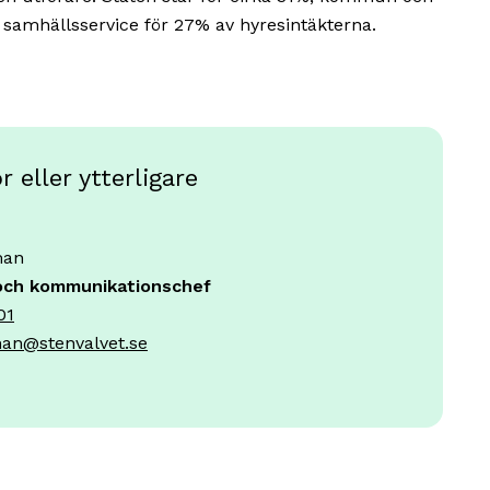
v samhällsservice för 27% av hyresintäkterna.
 eller ytterligare
man
och kommunikationschef
01
an@stenvalvet.se