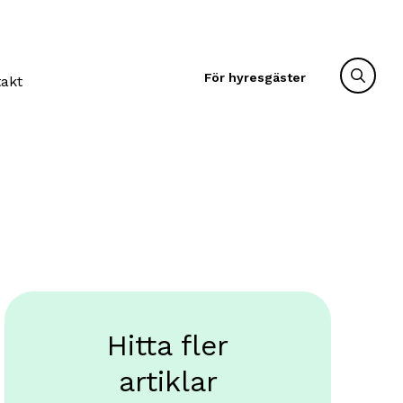
För hyresgäster
takt
Hitta fler
artiklar