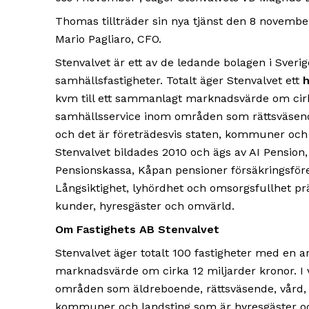
Thomas tillträder sin nya tjänst den 8 novembe
Mario Pagliaro, CFO.
Stenvalvet är ett av de ledande bolagen i Sveri
samhällsfastigheter. Totalt äger Stenvalvet ett
h
kvm till ett sammanlagt marknadsvärde om cirka 
samhällsservice inom områden som rättsväsen
och det är företrädesvis staten, kommuner och 
Stenvalvet bildades 2010 och ägs av AI Pension,
Pensionskassa, Kåpan pensioner försäkringsfören
Långsiktighet, lyhördhet och omsorgsfullhet pr
kunder, hyresgäster och omvärld.
Om Fastighets AB Stenvalvet
Stenvalvet äger totalt 100 fastigheter med en 
marknadsvärde om cirka 12 miljarder kronor. I 
områden som äldreboende, rättsväsende, vård, s
kommuner och landsting som är hyresgäster oc