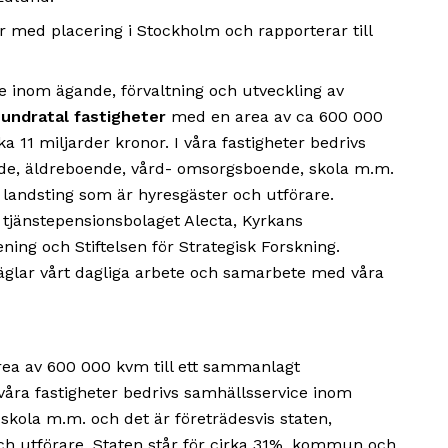
r med placering i Stockholm och rapporterar till
ge inom ägande, förvaltning och utveckling av
undratal fastigheter
med en area av ca 600 000
11 miljarder kronor. I våra fastigheter bedrivs
de, äldreboende, vård- omsorgsboende, skola m.m.
landsting som är hyresgäster och utförare.
 tjänstepensionsbolaget Alecta, Kyrkans
ing och Stiftelsen för Strategisk Forskning.
äglar vårt dagliga arbete och samarbete med våra
area av 600 000 kvm till ett sammanlagt
våra fastigheter bedrivs samhällsservice inom
kola m.m. och det är företrädesvis staten,
h utförare. Staten står för cirka 31%, kommun och