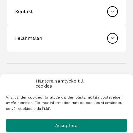
Kontakt
Felanmälan
Hantera samtycke till
cookies
Vi använder cookies för att ge dig den bästa möjliga upplevelsen
Integritetspolicy
av vår hemsida. För mer information runt de cookies vi använder,
här
se vår cookies sida
.
Cookiepolicy
Acceptera
Visselblåsning